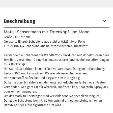
Beschreibung
Motiv: Sensenmann mit Totenkopf und Mond
Größe 210 * 297 mm
Gelaserte Einzel-Schablone aus stabiler 0,125 Mylar Folie
1 Stück DIN A 4 Schablone aus halbtransparenten Kunststoff.
Verwende die Schablone für Wandtattoos, Bordüren auf Möbelstücken oder
Textilien, verschöner Deine Gartenaccessoires und mache aus alten Dingen
tolle Blickfänger.
Die Stencil Schablone ist mehrfach verwendbar, lösungsmittelbeständig,
frei von PVC und kann z.B. mit Wasser abgewaschen werden.
Der Kunststoff ist flexibel und biegsam sowie langlebig.
Du kannst die Schablone mit den unterschiedlichsten Farben oder Pasten
verwenden. Geeignet z.B. für Airbrush, Tupftechniken, Spachteln, Spraylack
oder einfach ausmalen.
Um das Motiv zu übertragen sind verschiedene Maltechniken möglich.
Damit die Schablone beim Arbeiten optimal anliegt empfehle ich einen
Haftkleber der einseitig aufgesprüht wird.