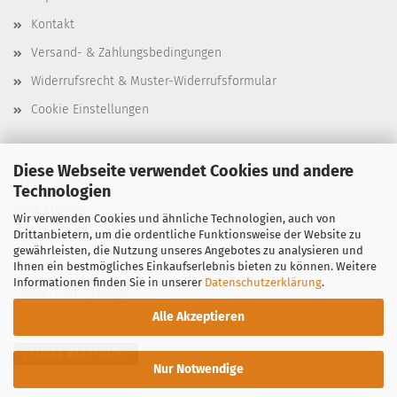
Kontakt
Versand- & Zahlungsbedingungen
Widerrufsrecht & Muster-Widerrufsformular
Cookie Einstellungen
Diese Webseite verwendet Cookies und andere
Stencil-Depot
Technologien
Jutta Kröplin
Wir verwenden Cookies und ähnliche Technologien, auch von
Drittanbietern, um die ordentliche Funktionsweise der Website zu
Bergstraße 39
gewährleisten, die Nutzung unseres Angebotes zu analysieren und
97299 Zell am Main
Ihnen ein bestmögliches Einkaufserlebnis bieten zu können. Weitere
Informationen finden Sie in unserer
Datenschutzerklärung
.
Phone: 0151-29132792
Alle Akzeptieren
Vertrag widerrufen
Nur Notwendige