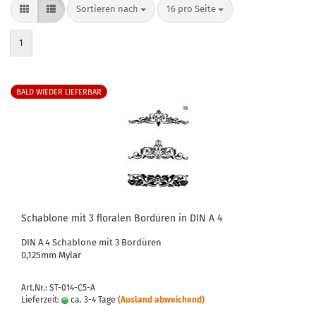
Sortieren nach
pro Seite
Sortieren nach
16 pro Seite
1
BALD WIEDER LIEFERBAR
Schablone mit 3 floralen Bordüren in DIN A 4
DIN A 4 Schablone mit 3 Bordüren
0,125mm Mylar
Art.Nr.: ST-014-C5-A
Lieferzeit:
ca. 3-4 Tage
(Ausland abweichend)