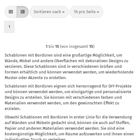
Sortieren nach
pro Seite
Sortieren nach
16 pro Seite
1
1
bis
15
(von insgesamt
15
)
Schablonen mit Bordüren sind eine großartige Möglichkeit, um
Wände, Möbel und andere Oberflächen mit dekorativen Designs zu
verzieren. Diese Schablonen sind in verschiedenen Größen und
Formen erhältlich und können verwendet werden, um wiederholende
Muster oder Akzente zu erstellen.
Schablonen mit Bordüren eignen sich hervorragend für DIY-Projekte
und können verwendet werden, um einzigartige und personalisierte
Designs zu erstellen. Sie können mit verschiedenen Farben und
Materialien verwendet werden, um den gewünschten Effekt zu
erzielen.
Obwohl Schablonen mit Bordüren in erster Linie für die Verwendung
auf Wänden und Möbeln gedacht sind, können sie auch auf Stoffen,
Papier und anderen Materialien verwendet werden. Sie sind eine
kostengünstige Möglichkeit, um Räume aufzuwerten und ihnen einen
individuellen Touch zu verleihen.