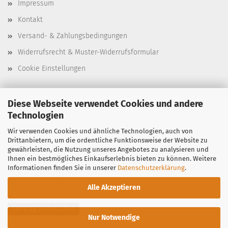
Impressum
Kontakt
Versand- & Zahlungsbedingungen
Widerrufsrecht & Muster-Widerrufsformular
Cookie Einstellungen
Diese Webseite verwendet Cookies und andere
Stencil-Depot
Technologien
Jutta Kröplin
Wir verwenden Cookies und ähnliche Technologien, auch von
Drittanbietern, um die ordentliche Funktionsweise der Website zu
Bergstraße 39
gewährleisten, die Nutzung unseres Angebotes zu analysieren und
97299 Zell am Main
Ihnen ein bestmögliches Einkaufserlebnis bieten zu können. Weitere
Informationen finden Sie in unserer
Datenschutzerklärung
.
Phone: 0151-29132792
Alle Akzeptieren
Vertrag widerrufen
Nur Notwendige