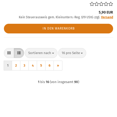
5,90 EUR
Kein Steuerausweis gem. Kleinuntern.-Reg. §19 UStG zzgl.
Versand
IN DEN WARENKORB
Sortieren nach
pro Seite
Sortieren nach
16 pro Seite
1
2
3
4
5
6
»
1
bis
16
(von insgesamt
90
)