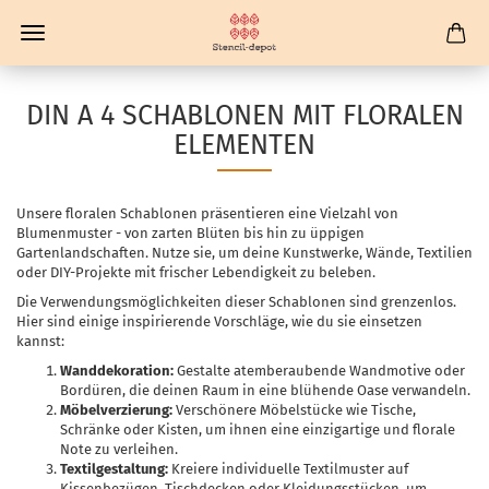
DIN A 4 SCHABLONEN MIT FLORALEN
ELEMENTEN
Unsere floralen Schablonen präsentieren eine Vielzahl von
Blumenmuster - von zarten Blüten bis hin zu üppigen
Gartenlandschaften. Nutze sie, um deine Kunstwerke, Wände, Textilien
oder DIY-Projekte mit frischer Lebendigkeit zu beleben.
Die Verwendungsmöglichkeiten dieser Schablonen sind grenzenlos.
Hier sind einige inspirierende Vorschläge, wie du sie einsetzen
kannst:
Wanddekoration:
Gestalte atemberaubende Wandmotive oder
Bordüren, die deinen Raum in eine blühende Oase verwandeln.
Möbelverzierung:
Verschönere Möbelstücke wie Tische,
Schränke oder Kisten, um ihnen eine einzigartige und florale
Note zu verleihen.
Textilgestaltung:
Kreiere individuelle Textilmuster auf
Kissenbezügen, Tischdecken oder Kleidungsstücken, um