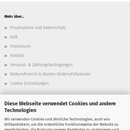
Mehr über...
Privatsphäre und Datenschutz
AGB
Impressum
Kontakt
Versand- & Zahlungsbedingungen
Widerrufsrecht & Muster-Widerrufsformular
Cookie Einstellungen
Diese Webseite verwendet Cookies und andere
Stencil-Depot
Technologien
Jutta Kröplin
Wir verwenden Cookies und ähnliche Technologien, auch von
Drittanbietern, um die ordentliche Funktionsweise der Website zu
Bergstraße 39
gewährleisten, die Nutzung unseres Angebotes zu analysieren und