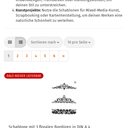
deinen Stil zu unterstreichen.
Kunstprojekte:
Nutze die Schablonen für Mixed-Media-Kunst,
Scrapbooking oder Kartenherstellung, um deinen Werken eine
natürliche Schönheit zu verleihen.
Sortieren nach
pro Seite
Sortieren nach
16 pro Seite
1
2
3
4
5
6
»
BALD WIEDER LIEFERBAR
Schablone mit 3 floralen Bordüren in DIN A 4