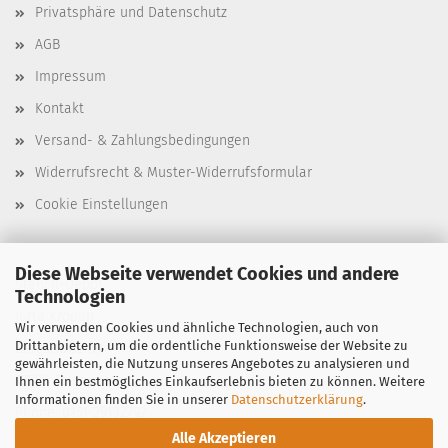
Privatsphäre und Datenschutz
AGB
Impressum
Kontakt
Versand- & Zahlungsbedingungen
Widerrufsrecht & Muster-Widerrufsformular
Cookie Einstellungen
Diese Webseite verwendet Cookies und andere
Stencil-Depot
Technologien
Jutta Kröplin
Wir verwenden Cookies und ähnliche Technologien, auch von
Drittanbietern, um die ordentliche Funktionsweise der Website zu
Bergstraße 39
gewährleisten, die Nutzung unseres Angebotes zu analysieren und
97299 Zell am Main
Ihnen ein bestmögliches Einkaufserlebnis bieten zu können. Weitere
Informationen finden Sie in unserer
Datenschutzerklärung
.
Phone: 0151-29132792
Alle Akzeptieren