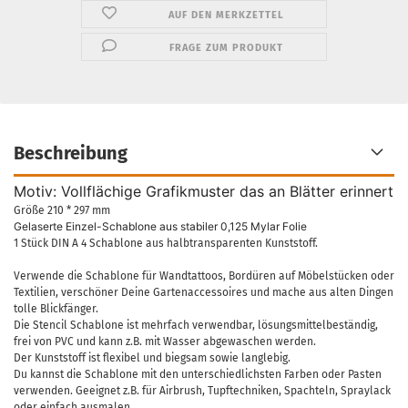
AUF DEN MERKZETTEL
FRAGE ZUM PRODUKT
Beschreibung
Motiv: Vollflächige Grafikmuster das an Blätter erinnert
Größe 210 * 297 mm
Gelaserte Einzel-Schablone aus stabiler 0,125 Mylar Folie
1 Stück DIN A 4 Schablone aus halbtransparenten Kunststoff.
Verwende die Schablone für Wandtattoos, Bordüren auf Möbelstücken oder
Textilien, verschöner Deine Gartenaccessoires und mache aus alten Dingen
tolle Blickfänger.
Die Stencil Schablone ist mehrfach verwendbar, lösungsmittelbeständig,
frei von PVC und kann z.B. mit Wasser abgewaschen werden.
Der Kunststoff ist flexibel und biegsam sowie langlebig.
Du kannst die Schablone mit den unterschiedlichsten Farben oder Pasten
verwenden. Geeignet z.B. für Airbrush, Tupftechniken, Spachteln, Spraylack
oder einfach ausmalen.