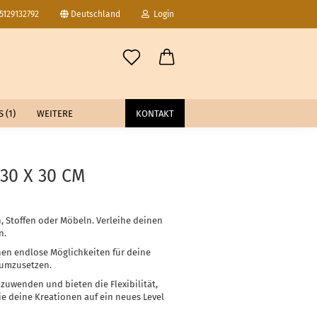
15129132792
Deutschland
Login
-Mail
 (1)
WEITERE
KONTAKT
asswort
 X 30 CM
to erstellen
, Stoffen oder Möbeln. Verleihe deinen
swort vergessen?
n.
nen endlose Möglichkeiten für deine
 umzusetzen.
nzuwenden und bieten die Flexibilität,
e deine Kreationen auf ein neues Level