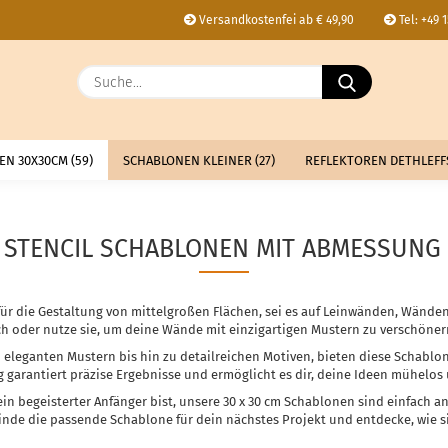
Versandkostenfei ab € 49,90
Tel: +49 
Lieferland
Suche...
E
N 30X30CM (59)
SCHABLONEN KLEINER (27)
REFLEKTOREN DETHLEFFS
P
STENCIL SCHABLONEN MIT ABMESSUNG 30
Kon
für die Gestaltung von mittelgroßen Flächen, sei es auf Leinwänden, Wänden
Pas
ch oder nutze sie, um deine Wände mit einzigartigen Mustern zu verschöner
n eleganten Mustern bis hin zu detailreichen Motiven, bieten diese Schablo
 garantiert präzise Ergebnisse und ermöglicht es dir, deine Ideen mühelos
ein begeisterter Anfänger bist, unsere 30 x 30 cm Schablonen sind einfach a
nde die passende Schablone für dein nächstes Projekt und entdecke, wie si