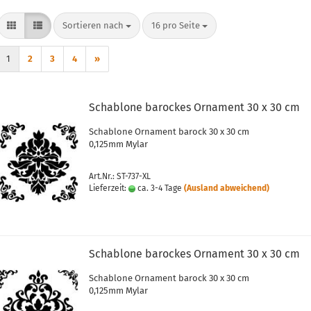
Sortieren nach
pro Seite
Sortieren nach
16 pro Seite
1
2
3
4
»
Schablone barockes Ornament 30 x 30 cm
Schablone Ornament barock 30 x 30 cm
0,125mm Mylar
Art.Nr.: ST-737-XL
Lieferzeit:
ca. 3-4 Tage
(Ausland abweichend)
Schablone barockes Ornament 30 x 30 cm
Schablone Ornament barock 30 x 30 cm
0,125mm Mylar