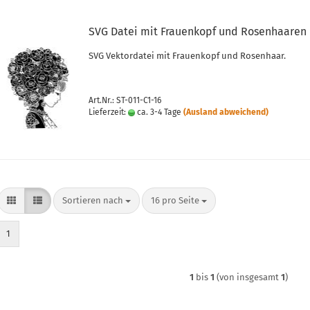
SVG Datei mit Frauenkopf und Rosenhaaren
SVG Vektordatei mit Frauenkopf und Rosenhaar.
Art.Nr.: ST-011-C1-16
Lieferzeit:
ca. 3-4 Tage
(Ausland abweichend)
Sortieren nach
pro Seite
Sortieren nach
16 pro Seite
1
1
bis
1
(von insgesamt
1
)