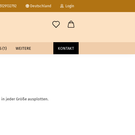
15129132792
Deutschland
Login
-Mail
 (1)
WEITERE
KONTAKT
asswort
to erstellen
in jeder Größe ausplotten.
swort vergessen?