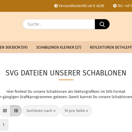
Versandkostenfei ab € 49,90
Tel: +49 
Lieferland
Suche...
E
N 30X30CM (59)
SCHABLONEN KLEINER (27)
REFLEKTOREN DETHLEFFS
P
SVG DATEIEN UNSERER SCHABLONEN
Kon
Hier findest Du unsere Schablonen als Vektorgrafiken im SVG Format
on gängigen Grafikprogrammen gelesen. Damit kannst Du unsere Schablonen 
Pas
Sortieren nach
pro Seite
Sortieren nach
16 pro Seite
1