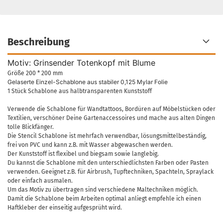
Beschreibung
Motiv: Grinsender Totenkopf mit Blume
Größe 200 * 200 mm
Gelaserte Einzel-Schablone aus stabiler 0,125 Mylar Folie
1 Stück Schablone aus halbtransparenten Kunststoff
Verwende die Schablone für Wandtattoos, Bordüren auf Möbelstücken oder
Textilien, verschöner Deine Gartenaccessoires und mache aus alten Dingen
tolle Blickfänger.
Die Stencil Schablone ist mehrfach verwendbar, lösungsmittelbeständig,
frei von PVC und kann z.B. mit Wasser abgewaschen werden.
Der Kunststoff ist flexibel und biegsam sowie langlebig.
Du kannst die Schablone mit den unterschiedlichsten Farben oder Pasten
verwenden. Geeignet z.B. für Airbrush, Tupftechniken, Spachteln, Spraylack
oder einfach ausmalen.
Um das Motiv zu übertragen sind verschiedene Maltechniken möglich.
Damit die Schablone beim Arbeiten optimal anliegt empfehle ich einen
Haftkleber der einseitig aufgesprüht wird.