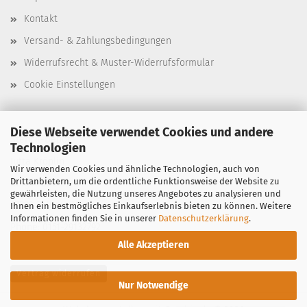
Kontakt
Versand- & Zahlungsbedingungen
Widerrufsrecht & Muster-Widerrufsformular
Cookie Einstellungen
Diese Webseite verwendet Cookies und andere
Stencil-Depot
Technologien
Jutta Kröplin
Wir verwenden Cookies und ähnliche Technologien, auch von
Drittanbietern, um die ordentliche Funktionsweise der Website zu
Bergstraße 39
gewährleisten, die Nutzung unseres Angebotes zu analysieren und
97299 Zell am Main
Ihnen ein bestmögliches Einkaufserlebnis bieten zu können. Weitere
Informationen finden Sie in unserer
Datenschutzerklärung
.
Phone: 0151-29132792
Alle Akzeptieren
Vertrag widerrufen
Nur Notwendige