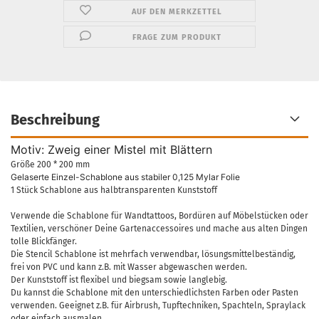
AUF DEN MERKZETTEL
FRAGE ZUM PRODUKT
Beschreibung
Motiv: Zweig einer Mistel mit Blättern
Größe 200 * 200 mm
Gelaserte Einzel-Schablone aus stabiler 0,125 Mylar Folie
1 Stück Schablone aus halbtransparenten Kunststoff
Verwende die Schablone für Wandtattoos, Bordüren auf Möbelstücken oder
Textilien, verschöner Deine Gartenaccessoires und mache aus alten Dingen
tolle Blickfänger.
Die Stencil Schablone ist mehrfach verwendbar, lösungsmittelbeständig,
frei von PVC und kann z.B. mit Wasser abgewaschen werden.
Der Kunststoff ist flexibel und biegsam sowie langlebig.
Du kannst die Schablone mit den unterschiedlichsten Farben oder Pasten
verwenden. Geeignet z.B. für Airbrush, Tupftechniken, Spachteln, Spraylack
oder einfach ausmalen.