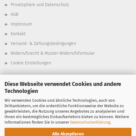
Privatsphäre und Datenschutz
AGB
Impressum
Kontakt
Versand- & Zahlungsbedingungen
Widerrufsrecht & Muster-Widerrufsformular
Cookie Einstellungen
Diese Webseite verwendet Cookies und andere
Stencil-Depot
Technologien
Jutta Kröplin
Wir verwenden Cookies und ähnliche Technologien, auch von
Drittanbietern, um die ordentliche Funktionsweise der Website zu
Bergstraße 39
gewährleisten, die Nutzung unseres Angebotes zu analysieren und
97299 Zell am Main
Ihnen ein bestmögliches Einkaufserlebnis bieten zu können. Weitere
Informationen finden Sie in unserer
Datenschutzerklärung
.
Phone: 0151-29132792
Alle Akzeptieren