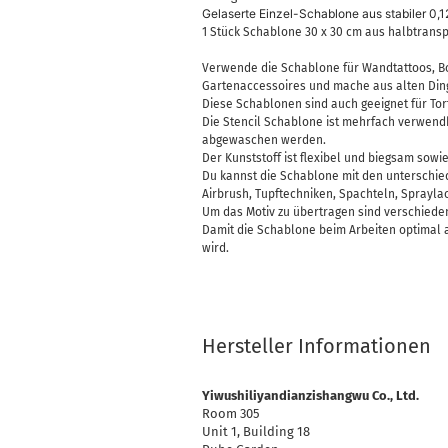
Gelaserte Einzel-Schablone aus stabiler 0,1
1 Stück Schablone 30 x 30 cm aus halbtransp
Verwende die Schablone für Wandtattoos, Bo
Gartenaccessoires und mache aus alten Dinge
Diese Schablonen sind auch geeignet für To
Die Stencil Schablone ist mehrfach verwendb
abgewaschen werden.
Der Kunststoff ist flexibel und biegsam sowie
Du kannst die Schablone mit den unterschied
Airbrush, Tupftechniken, Spachteln, Sprayla
Um das Motiv zu übertragen sind verschiede
Damit die Schablone beim Arbeiten optimal a
wird.
Hersteller Informationen
Yiwushiliyandianzishangwu Co., Ltd.
Room 305
Unit 1, Building 18