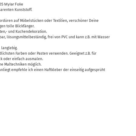
25 Mylar Folie
arenten Kunststoff.
rdüren auf Möbelstücken oder Textilien, verschöner Deine
n tolle Blickfänger.
rten,- und Kuchendekoration.
ar, lösungsmittelbeständig, frei von PVC und kann z.B. mit Wasser
 langlebig.
lichsten Farben oder Pasten verwenden. Geeignet z.B. für
ck oder einfach ausmalen.
ne Maltechniken möglich.
nliegt empfehle ich einen Haftkleber der einseitig aufgesprüht