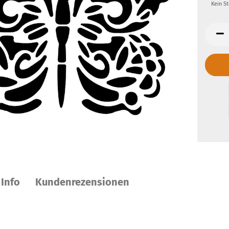
Kein S
 Info
Kundenrezensionen