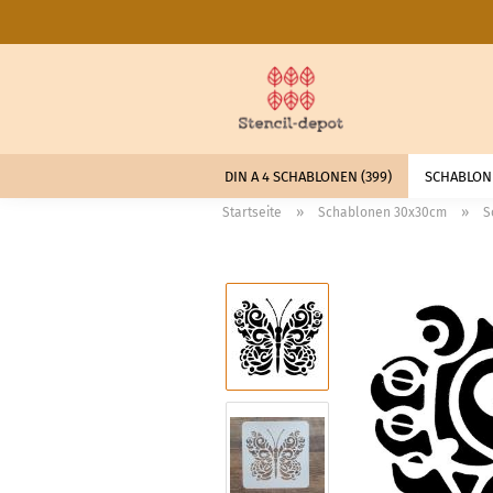
DIN A 4 SCHABLONEN (399)
SCHABLONE
»
»
Startseite
Schablonen 30x30cm
S