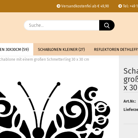
Versandkostenfei ab € 49,90
Tel: +49 
Lieferland
Suche...
E
N 30X30CM (59)
SCHABLONEN KLEINER (27)
REFLEKTOREN DETHLEFFS
P
chablone mit einem großen Schmetterling 30 x 30 cm
Sch
gro
x 3
Kon
Art.Nr.:
Pas
Lieferze