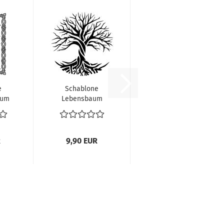
e
Schablone
aum
Lebensbaum
en
ohne Blätter 30
x 30...
R
9,90 EUR