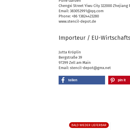
Puhe Garden
Chengxi Street Yiwu City 322000 Zhejiang 
Email: 383052991@qq.com
Phone: +86 13824423280
www.stencil-depot.de
Importeur / EU-Wirtschaft
Jutta Kröplin
Bergstraße 39
97299 Zell am Main
Email: stencil-depot@gmx.net
teilen
pin it
BALD WIEDER LIEFERBAR