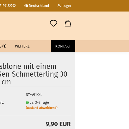
15129132792
Deutschland
Login
-Mail
 (1)
WEITERE
KONTAKT
asswort
ablone mit einem
ßen Schmetterling 30
0 cm
to erstellen
ST-491-XL
swort vergessen?
it:
ca. 3-4 Tage
(Ausland abweichend)
9,90 EUR