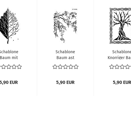
Schablone
Schablone
Schablon
Baum mit
Baum ast
Knorriger B
igen DIN A 4
Blütenzweig
mit Rahm
DIN A 4
DIN A...
5,90 EUR
5,90 EUR
5,90 EU