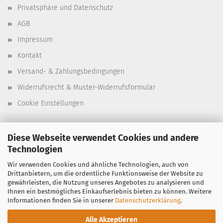
Privatsphäre und Datenschutz
AGB
Impressum
Kontakt
Versand- & Zahlungsbedingungen
Widerrufsrecht & Muster-Widerrufsformular
Cookie Einstellungen
Diese Webseite verwendet Cookies und andere
Stencil-Depot
Technologien
Jutta Kröplin
Wir verwenden Cookies und ähnliche Technologien, auch von
Drittanbietern, um die ordentliche Funktionsweise der Website zu
Bergstraße 39
gewährleisten, die Nutzung unseres Angebotes zu analysieren und
97299 Zell am Main
Ihnen ein bestmögliches Einkaufserlebnis bieten zu können. Weitere
Informationen finden Sie in unserer
Datenschutzerklärung
.
Phone: 0151-29132792
Alle Akzeptieren