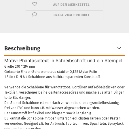
AUF DEN MERKZETTEL
FRAGE ZUM PRODUKT
Beschreibung
Motiv: Phantasietext in Schreibschrift und ein Stempel
Größe 210 * 297 mm
Gelaserte Einzel-Schablone aus stabiler 0,125 Mylar Folie
1 Stück DIN A 4 Schablone aus halbtransparenten Kunststoff.
Verwende die Schablone für Wandtattoos, Bordüren auf Möbelstücken oder
Textilien, verschöner Deine Gartenaccessoires und mache aus alten Dingen
tolle Blickfänger.
Die Stencil Schablone ist mehrfach verwendbar, lösungsmittelbeständig,
frei von PVC und kann z.B. mit Wasser abgewaschen werden.
Der Kunststoff ist flexibel und biegsam sowie langlebig.
Du kannst die Schablone mit den unterschiedlichsten Farben oder Pasten
verwenden. Geeignet z.B. für Airbrush, Tupftechniken, Spachteln, Spraylack
oder einfach ausmalen.