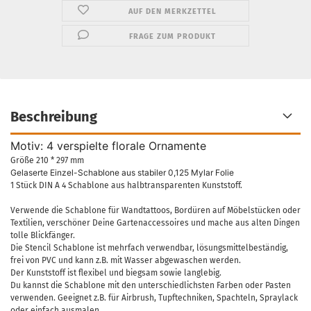
AUF DEN MERKZETTEL
FRAGE ZUM PRODUKT
Beschreibung
Motiv: 4 verspielte florale Ornamente
Größe 210 * 297 mm
Gelaserte Einzel-Schablone aus stabiler 0,125 Mylar Folie
1 Stück DIN A 4 Schablone aus halbtransparenten Kunststoff.
Verwende die Schablone für Wandtattoos, Bordüren auf Möbelstücken oder
Textilien, verschöner Deine Gartenaccessoires und mache aus alten Dingen
tolle Blickfänger.
Die Stencil Schablone ist mehrfach verwendbar, lösungsmittelbeständig,
frei von PVC und kann z.B. mit Wasser abgewaschen werden.
Der Kunststoff ist flexibel und biegsam sowie langlebig.
Du kannst die Schablone mit den unterschiedlichsten Farben oder Pasten
verwenden. Geeignet z.B. für Airbrush, Tupftechniken, Spachteln, Spraylack
oder einfach ausmalen.