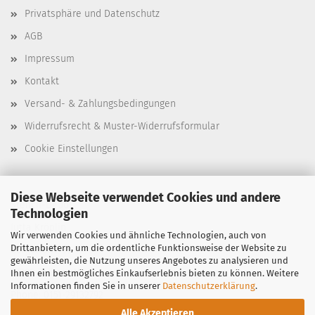
Privatsphäre und Datenschutz
AGB
Impressum
Kontakt
Versand- & Zahlungsbedingungen
Widerrufsrecht & Muster-Widerrufsformular
Cookie Einstellungen
Diese Webseite verwendet Cookies und andere
Stencil-Depot
Technologien
Jutta Kröplin
Wir verwenden Cookies und ähnliche Technologien, auch von
Drittanbietern, um die ordentliche Funktionsweise der Website zu
Bergstraße 39
gewährleisten, die Nutzung unseres Angebotes zu analysieren und
97299 Zell am Main
Ihnen ein bestmögliches Einkaufserlebnis bieten zu können. Weitere
Informationen finden Sie in unserer
Datenschutzerklärung
.
Phone: 0151-29132792
Alle Akzeptieren