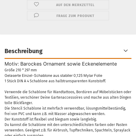
AUF DEN MERKZETTEL
FRAGE ZUM PRODUKT
Beschreibung
Motiv: Barockes Ornament sowie Eckenelemente
Größe 210 * 297 mm
Gelaserte Einzel-Schablone aus stabiler 0,125 Mylar Folie
1 Stück DIN A 4 Schablone aus halbtransparenten Kunststoff.
Verwende die Schablone für Wandtattoos, Bordüren auf Möbelstücken oder
Textilien, verschöner Deine Gartenaccessoires und mache aus alten Dingen
tolle Blickfänger.
Die Stencil Schablone ist mehrfach verwendbar, lösungsmittelbeständig,
frei von PVC und kann z.B. mit Wasser abgewaschen werden.
Der Kunststoff ist flexibel und biegsam sowie langlebig.
Du kannst die Schablone mit den unterschiedlichsten Farben oder Pasten
verwenden. Geeignet z.B. für Airbrush, Tupftechniken, Spachteln, Spraylack
oder einfach ausmalen.