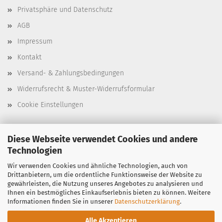
Privatsphäre und Datenschutz
AGB
Impressum
Kontakt
Versand- & Zahlungsbedingungen
Widerrufsrecht & Muster-Widerrufsformular
Cookie Einstellungen
Diese Webseite verwendet Cookies und andere
Stencil-Depot
Technologien
Jutta Kröplin
Wir verwenden Cookies und ähnliche Technologien, auch von
Drittanbietern, um die ordentliche Funktionsweise der Website zu
Bergstraße 39
gewährleisten, die Nutzung unseres Angebotes zu analysieren und
97299 Zell am Main
Ihnen ein bestmögliches Einkaufserlebnis bieten zu können. Weitere
Informationen finden Sie in unserer
Datenschutzerklärung
.
Phone: 0151-29132792
Alle Akzeptieren