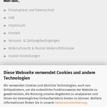
Mehr über...
Privatsphäre und Datenschutz
AGB
Impressum
Kontakt
Versand- & Zahlungsbedingungen
Widerrufsrecht & Muster-Widerrufsformular
Cookie Einstellungen
Diese Webseite verwendet Cookies und andere
Stencil-Depot
Technologien
Jutta Kröplin
Wir verwenden Cookies und ähnliche Technologien, auch von
Drittanbietern, um die ordentliche Funktionsweise der Website zu
Bergstraße 39
gewährleisten, die Nutzung unseres Angebotes zu analysieren und
97299 Zell am Main
Ihnen ein bestmögliches Einkaufserlebnis bieten zu können. Weitere
Informationen finden Sie in unserer
Datenschutzerklärung
.
Phone: 0151-29132792