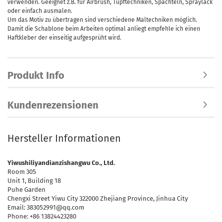
verwenden. Geeignet z.B. für Airbrush, Tupftechniken, Spachteln, Spraylack
oder einfach ausmalen.
Um das Motiv zu übertragen sind verschiedene Maltechniken möglich.
Damit die Schablone beim Arbeiten optimal anliegt empfehle ich einen
Haftkleber der einseitig aufgesprüht wird.
Produkt Info
Kundenrezensionen
Hersteller Informationen
Yiwushiliyandianzishangwu Co., Ltd.
Room 305
Unit 1, Building 18
Puhe Garden
Chengxi Street Yiwu City 322000 Zhejiang Province, Jinhua City
Email: 383052991@qq.com
Phone: +86 13824423280